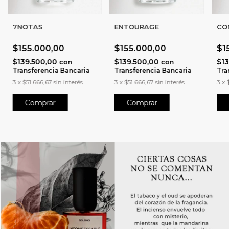
7NOTAS
ENTOURAGE
CO
$155.000,00
$155.000,00
$1
$139.500,00
$139.500,00
$1
con
con
Transferencia Bancaria
Transferencia Bancaria
Tra
3
x
$51.666,67
sin interés
3
x
$51.666,67
sin interés
3
x
Comprar
Comprar