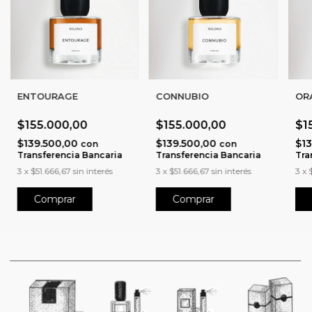
ENTOURAGE
CONNUBIO
OR
$155.000,00
$155.000,00
$1
$139.500,00
$139.500,00
$1
con
con
Transferencia Bancaria
Transferencia Bancaria
Tra
3
x
$51.666,67
sin interés
3
x
$51.666,67
sin interés
3
x
Comprar
Comprar